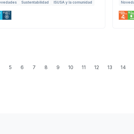
ovedades
Sustentabilidad
ISUSA y la comunidad
Noved
5
6
7
8
9
10
11
12
13
14