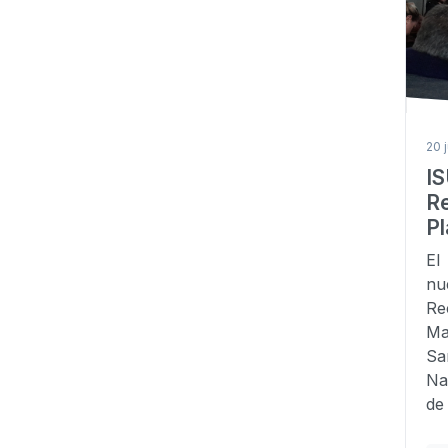
20 
I
R
Pl
El
nu
Re
Ma
Sa
Na
de