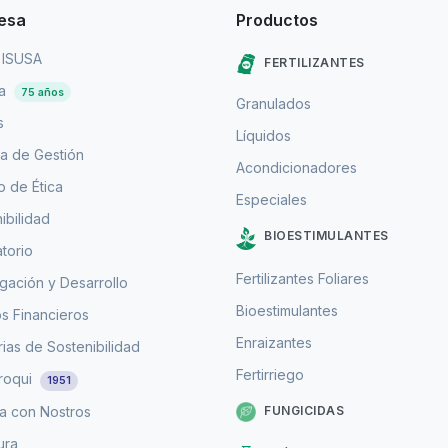
esa
Productos
 ISUSA
FERTILIZANTES
ia
75 años
Granulados
s
Líquidos
a de Gestión
Acondicionadores
 de Ética
Especiales
ibilidad
BIOESTIMULANTES
torio
Fertilizantes Foliares
igación y Desarrollo
Bioestimulantes
s Financieros
Enraizantes
as de Sostenibilidad
Fertirriego
roqui
1951
FUNGICIDAS
a con Nostros
ura