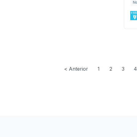
N
< Anterior
1
2
3
4