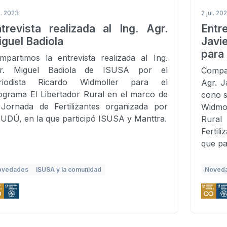
l. 2023
2 jul. 20
trevista realizada al Ing. Agr.
Entr
guel Badiola
Javi
para 
mpartimos la entrevista realizada al Ing.
r. Miguel Badiola de ISUSA por el
Compar
riodista Ricardo Widmoller para el
Agr. J
ograma El Libertador Rural en el marco de
cono s
 Jornada de Fertilizantes organizada por
Widmo
UDÚ, en la que participó ISUSA y Manttra.
Rura
Ferti
que pa
ovedades
ISUSA y la comunidad
Noved