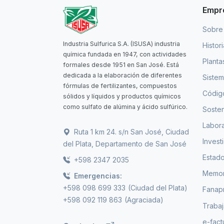
Empr
Sobre
Industria Sulfurica S.A. (ISUSA) industria
Histor
química fundada en 1947, con actividades
Planta
formales desde 1951 en San José. Está
dedicada a la elaboración de diferentes
Sistem
fórmulas de fertilizantes, compuestos
Código
sólidos y líquidos y productos químicos
como sulfato de alúmina y ácido sulfúrico.
Sosten
Labora
Ruta 1 km 24. s/n San José, Ciudad
Invest
del Plata, Departamento de San José
Estado
+598 2347 2035
Memori
Emergencias:
+598 098 699 333
(Ciudad del Plata)
Fanap
+598 092 119 863
(Agraciada)
Trabaj
e-fact