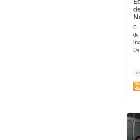
E
de
N
El
de
In
Di
N