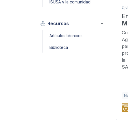
ISUSA y la comunidad
2 ju
En
Mi
Recursos
Co
Artículos técnicos
Ag
pe
Biblioteca
pr
la
SA
N