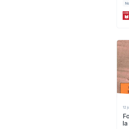
No
12 
Fo
la