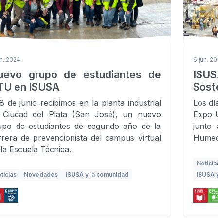
un. 2024
6 jun. 2
uevo grupo de estudiantes de
ISU
TU en ISUSA
Sost
 8 de junio recibimos en la planta industrial
Los día
 Ciudad del Plata (San José), un nuevo
Expo U
upo de estudiantes de segundo año de la
junto
rrera de prevencionista del campus virtual
Humed
 la Escuela Técnica.
Noticia
ticias
Novedades
ISUSA y la comunidad
ISUSA 