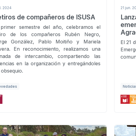
l. 2024
21 jun. 2
etiros de compañeros de ISUSA
Lan
eme
 primer semestre del año, celebramos el
Agra
tiro de los compañeros Rubén Negro,
rge González, Pablo Moitiño y Mariela
El 21 
lvera. En reconocimiento, realizamos una
Emerge
rnada de intercambio, compartiendo las
comuni
vencias en la organización y entregándoles
 obsequio.
ovedades
Noticia