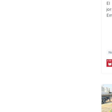
El
jo
Em
No