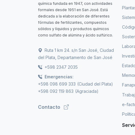
química fundada en 1947, con actividades
Planta
formales desde 1951 en San José. Está
dedicada a la elaboración de diferentes
Sistem
fórmulas de fertilizantes, compuestos
Código
sólidos y líquidos y productos químicos
como sulfato de alúmina y ácido sulfúrico.
Sosten
Labora
Ruta 1 km 24. s/n San José, Ciudad
Invest
del Plata, Departamento de San José
Estado
+598 2347 2035
Memori
Emergencias:
+598 098 699 333
(Ciudad del Plata)
Fanap
+598 092 119 863
(Agraciada)
Trabaj
e-fact
Contacto
Políti
Servi