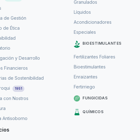
Granulados
s
Líquidos
a de Gestión
Acondicionadores
 de Ética
Especiales
ibilidad
BIOESTIMULANTES
torio
Fertilizantes Foliares
igación y Desarrollo
Bioestimulantes
s Financieros
Enraizantes
as de Sostenibilidad
Fertirriego
roqui
1951
FUNGICIDAS
a con Nostros
ura
QUÍMICOS
ca Antisoborno
cios