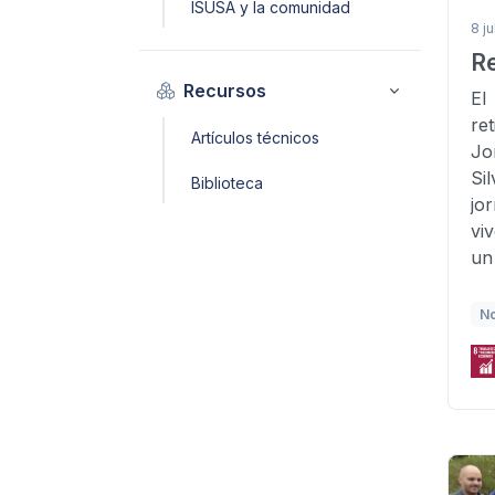
ISUSA y la comunidad
8 ju
R
Recursos
El
re
Artículos técnicos
Jo
Si
Biblioteca
jo
vi
un
N