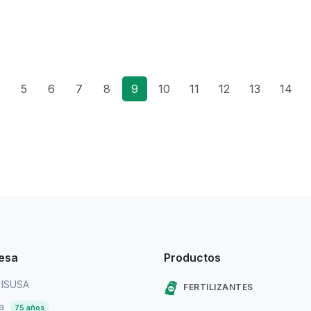
5
6
7
8
9
10
11
12
13
14
esa
Productos
 ISUSA
FERTILIZANTES
ia
75 años