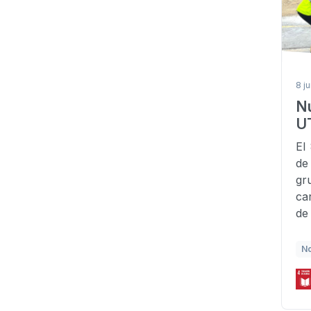
8 j
N
U
El
de
gr
ca
de
No