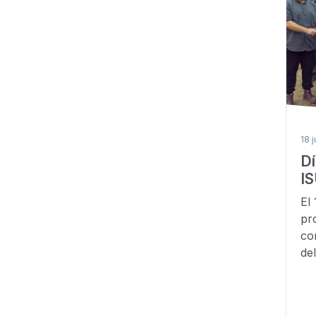
18 
Dí
I
El
pr
co
de