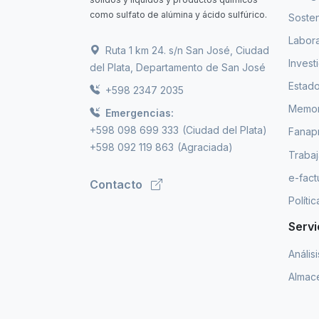
como sulfato de alúmina y ácido sulfúrico.
Sosten
Labora
Ruta 1 km 24. s/n San José, Ciudad
Invest
del Plata, Departamento de San José
Estado
+598 2347 2035
Memori
Emergencias:
+598 098 699 333
(Ciudad del Plata)
Fanap
+598 092 119 863
(Agraciada)
Trabaj
e-fact
Contacto
Políti
Servi
Anális
Almace