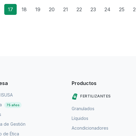
17
18
19
20
21
22
23
24
25
2
esa
Productos
 ISUSA
FERTILIZANTES
ia
75 años
Granulados
s
Líquidos
a de Gestión
Acondicionadores
 de Ética