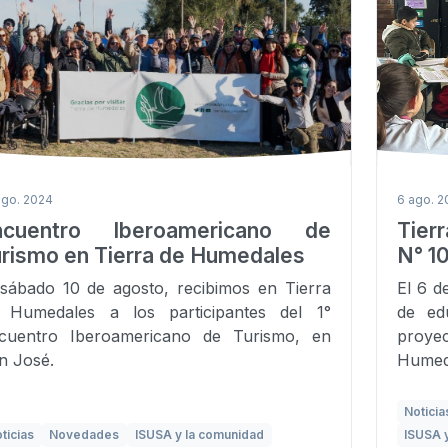
ago. 2024
6 ago. 2
ncuentro Iberoamericano de
Tier
rismo en Tierra de Humedales
N° 10
 sábado 10 de agosto, recibimos en Tierra
El 6 d
 Humedales a los participantes del 1°
de ed
cuentro Iberoamericano de Turismo, en
proye
n José.
Humed
Noticia
ticias
Novedades
ISUSA y la comunidad
ISUSA 