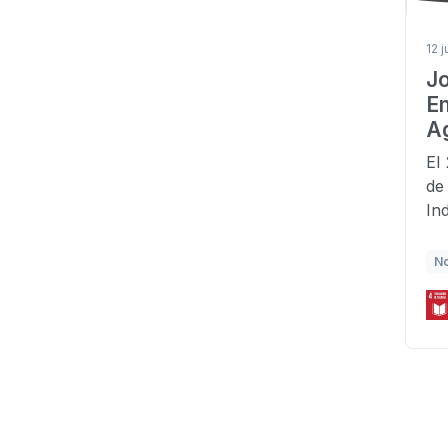
12 j
J
E
Ag
El
de
In
N