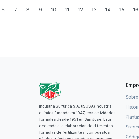
6
7
8
9
10
11
12
13
14
15
16
Empr
Sobre
Industria Sulfurica S.A. (ISUSA) industria
Histor
química fundada en 1947, con actividades
Planta
formales desde 1951 en San José. Está
dedicada a la elaboración de diferentes
Sistem
fórmulas de fertilizantes, compuestos
Código
sólidos y líquidos y productos químicos