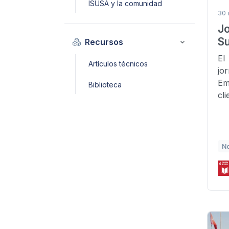
ISUSA y la comunidad
30 
J
Su
Recursos
El
Artículos técnicos
jo
Em
Biblioteca
cli
No