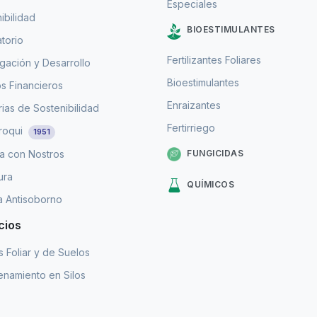
Especiales
ibilidad
BIOESTIMULANTES
torio
Fertilizantes Foliares
igación y Desarrollo
Bioestimulantes
s Financieros
Enraizantes
as de Sostenibilidad
Fertirriego
roqui
1951
FUNGICIDAS
a con Nostros
ura
QUÍMICOS
ca Antisoborno
cios
is Foliar y de Suelos
namiento en Silos