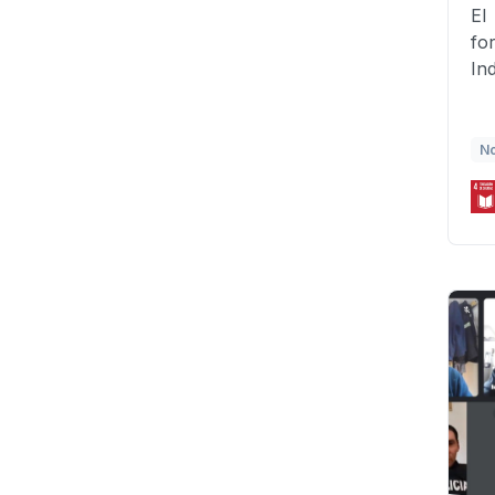
El
fo
In
No