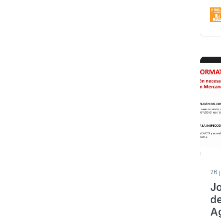
26 
J
d
A