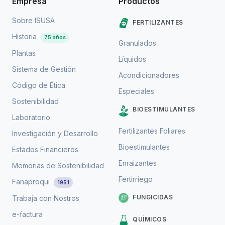
Empresa
Productos
Sobre ISUSA
FERTILIZANTES
Historia
75 años
Granulados
Plantas
Líquidos
Sistema de Gestión
Acondicionadores
Código de Ética
Especiales
Sostenibilidad
BIOESTIMULANTES
Laboratorio
Fertilizantes Foliares
Investigación y Desarrollo
Bioestimulantes
Estados Financieros
Enraizantes
Memorias de Sostenibilidad
Fertirriego
Fanaproqui
1951
FUNGICIDAS
Trabaja con Nostros
e-factura
QUÍMICOS