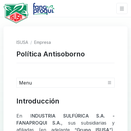
ISUSA
Empresa
Política Antisoborno
Menu
Introducción
En I
NDUSTRIA SULFÚRICA S.A. -
FANAPROQUI S.A.
, sus subsidiarias y
afiliadas (en adelante “
Grupo ISUSA
”),