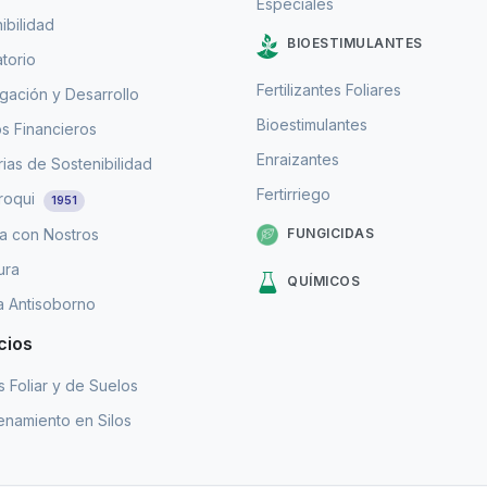
Especiales
ibilidad
BIOESTIMULANTES
torio
Fertilizantes Foliares
igación y Desarrollo
Bioestimulantes
s Financieros
Enraizantes
as de Sostenibilidad
Fertirriego
roqui
1951
FUNGICIDAS
a con Nostros
ura
QUÍMICOS
ca Antisoborno
cios
is Foliar y de Suelos
namiento en Silos