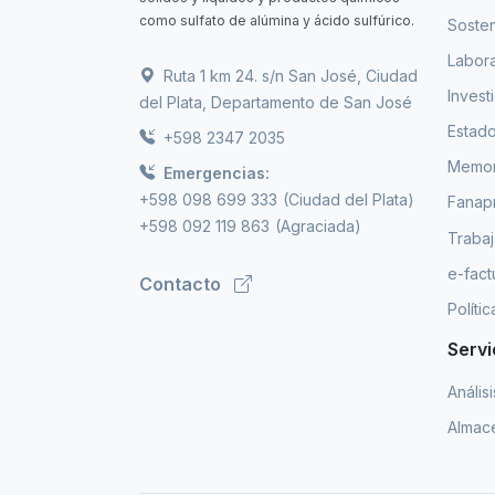
como sulfato de alúmina y ácido sulfúrico.
Sosten
Labora
Ruta 1 km 24. s/n San José, Ciudad
Invest
del Plata, Departamento de San José
Estado
+598 2347 2035
Memori
Emergencias:
+598 098 699 333
(Ciudad del Plata)
Fanap
+598 092 119 863
(Agraciada)
Trabaj
e-fact
Contacto
Políti
Servi
Anális
Almace