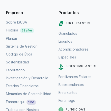
Empresa
Productos
Sobre ISUSA
FERTILIZANTES
Historia
75 años
Granulados
Plantas
Líquidos
Sistema de Gestión
Acondicionadores
Código de Ética
Especiales
Sostenibilidad
BIOESTIMULANTES
Laboratorio
Fertilizantes Foliares
Investigación y Desarrollo
Bioestimulantes
Estados Financieros
Enraizantes
Memorias de Sostenibilidad
Fertirriego
Fanaproqui
1951
FUNGICIDAS
Trabaja con Nostros