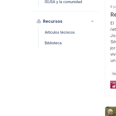
ISUSA y la comunidad
8 ju
R
Recursos
El
re
Artículos técnicos
Jo
Si
Biblioteca
jo
vi
un
N