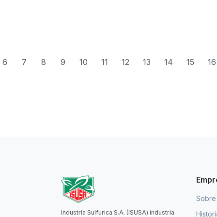
6
7
8
9
10
11
12
13
14
15
16
Empr
Sobre
Industria Sulfurica S.A. (ISUSA) industria
Histor