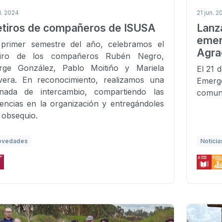
l. 2024
21 jun. 2
etiros de compañeros de ISUSA
Lan
eme
 primer semestre del año, celebramos el
Agra
tiro de los compañeros Rubén Negro,
rge González, Pablo Moitiño y Mariela
El 21 
lvera. En reconocimiento, realizamos una
Emerge
rnada de intercambio, compartiendo las
comuni
vencias en la organización y entregándoles
 obsequio.
ovedades
Noticia