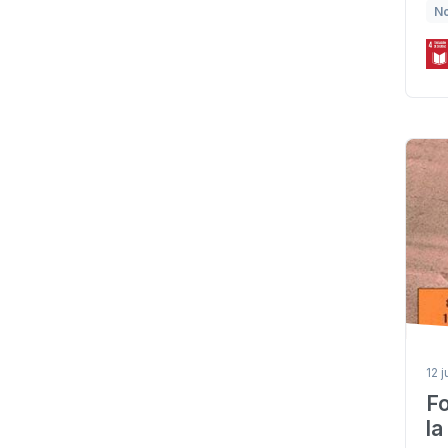
No
12 
Fo
la