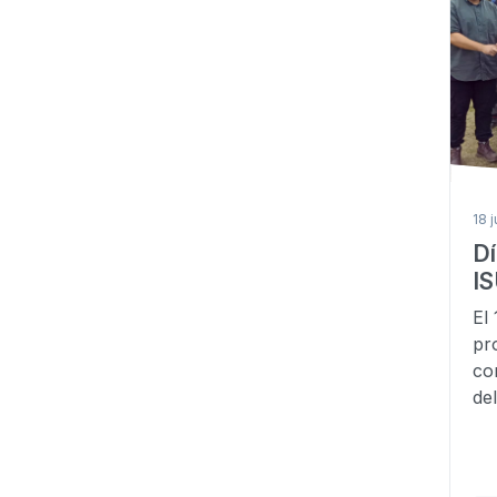
18 
Dí
I
El
pr
co
de