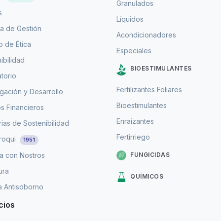
Granulados
s
Líquidos
a de Gestión
Acondicionadores
 de Ética
Especiales
ibilidad
BIOESTIMULANTES
torio
Fertilizantes Foliares
igación y Desarrollo
Bioestimulantes
s Financieros
Enraizantes
as de Sostenibilidad
Fertirriego
roqui
1951
FUNGICIDAS
a con Nostros
ura
QUÍMICOS
ca Antisoborno
cios