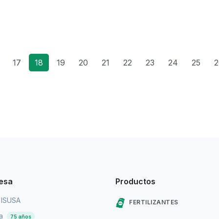
17
18
19
20
21
22
23
24
25
2
esa
Productos
 ISUSA
FERTILIZANTES
ia
75 años