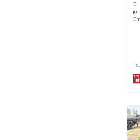
El
jo
Em
No