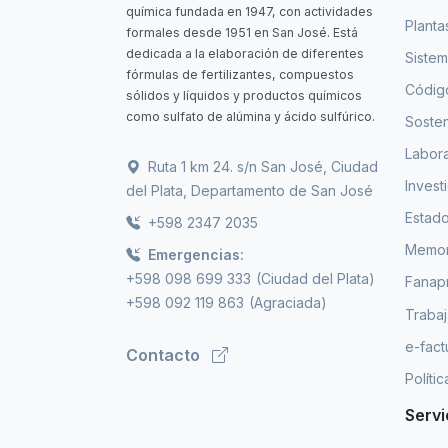
química fundada en 1947, con actividades
Planta
formales desde 1951 en San José. Está
dedicada a la elaboración de diferentes
Sistem
fórmulas de fertilizantes, compuestos
Código
sólidos y líquidos y productos químicos
como sulfato de alúmina y ácido sulfúrico.
Sosten
Labora
Ruta 1 km 24. s/n San José, Ciudad
Invest
del Plata, Departamento de San José
Estado
+598 2347 2035
Memori
Emergencias:
+598 098 699 333
(Ciudad del Plata)
Fanap
+598 092 119 863
(Agraciada)
Trabaj
e-fact
Contacto
Políti
Servi