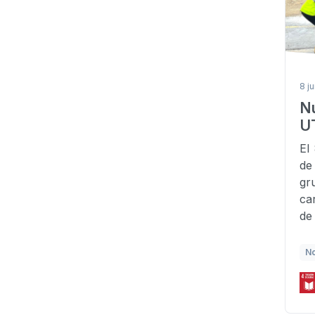
8 j
N
U
El
de
gr
ca
de
No