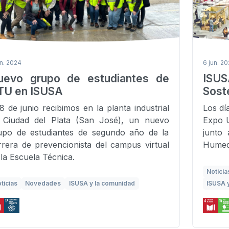
un. 2024
6 jun. 2
uevo grupo de estudiantes de
ISU
TU en ISUSA
Sost
 8 de junio recibimos en la planta industrial
Los día
 Ciudad del Plata (San José), un nuevo
Expo U
upo de estudiantes de segundo año de la
junto
rrera de prevencionista del campus virtual
Humed
 la Escuela Técnica.
Noticia
ticias
Novedades
ISUSA y la comunidad
ISUSA 