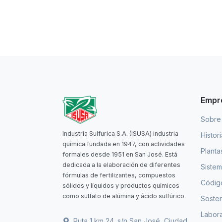
Empr
Sobre
Industria Sulfurica S.A. (ISUSA) industria
Histor
química fundada en 1947, con actividades
Planta
formales desde 1951 en San José. Está
dedicada a la elaboración de diferentes
Sistem
fórmulas de fertilizantes, compuestos
Código
sólidos y líquidos y productos químicos
como sulfato de alúmina y ácido sulfúrico.
Sosten
Labora
Ruta 1 km 24. s/n San José, Ciudad