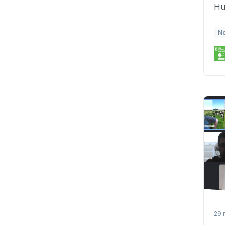
Hu
N
29 