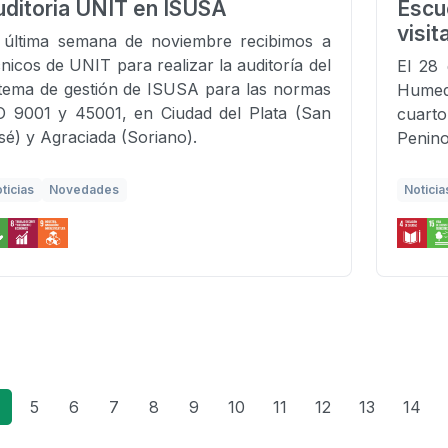
ditoria UNIT en ISUSA
Escu
visi
 última semana de noviembre recibimos a
cnicos de UNIT para realizar la auditoría del
El 28 
stema de gestión de ISUSA para las normas
Humed
O 9001 y 45001, en Ciudad del Plata (San
cuarto
sé) y Agraciada (Soriano).
Penino
ticias
Novedades
Noticia
5
6
7
8
9
10
11
12
13
14