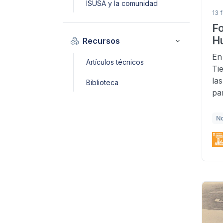
ISUSA y la comunidad
13 
F
H
Recursos
En
Artículos técnicos
Ti
la
Biblioteca
par
N