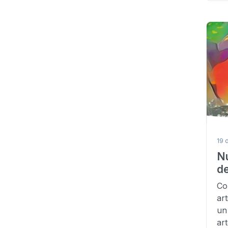
19 
N
d
Co
ar
un
ar