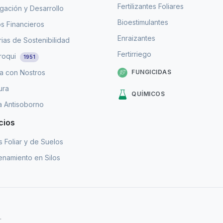
Fertilizantes Foliares
igación y Desarrollo
Bioestimulantes
s Financieros
Enraizantes
as de Sostenibilidad
Fertirriego
roqui
1951
FUNGICIDAS
a con Nostros
ura
QUÍMICOS
ca Antisoborno
cios
is Foliar y de Suelos
namiento en Silos
.