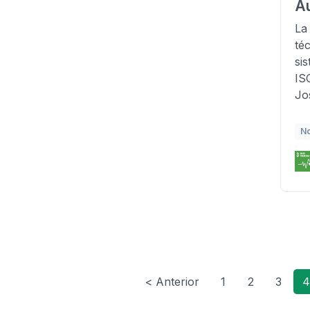
Au
La
té
si
IS
Jo
No
< Anterior
1
2
3
4