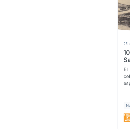
25 
10
Sa
El
ce
es
No