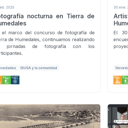
feb. 2025
30 ene. 
otografía nocturna en Tierra de
Arti
umedales
Hume
 el marco del concurso de fotografía de
El 30
erra de Humedales, continuamos realizando
encuen
s jornadas de fotografía con los
proyec
ticipantes.
ovedades
ISUSA y la comunidad
Noved